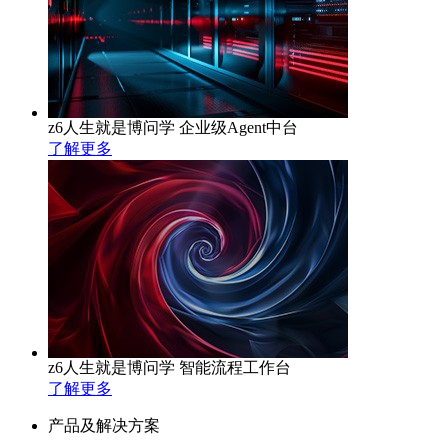
z6人生就是博问学 企业级Agent中台
了解更多
z6人生就是博问学 智能流程工作台
了解更多
产品及解决方案