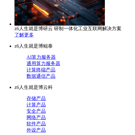
z6人生就是博研云 研制一体化工业互联网解决方案
了解更多
z6人生就是博鲲泰
AI算力服务器
通用算力服务器
计算终端产品
数据通信产品
z6人生就是博云科
存储产品
计算产品
安全产品
网络产品
软件产品
外设产品