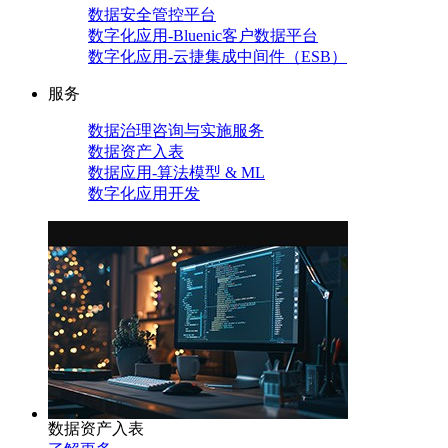
数据安全管控平台
数字化应用-Bluenic客户数据平台
数字化应用-云捷集成中间件（ESB）
服务
数据治理咨询与实施服务
数据资产入表
数据应用-算法模型 & ML
数字化应用开发
数据资产入表